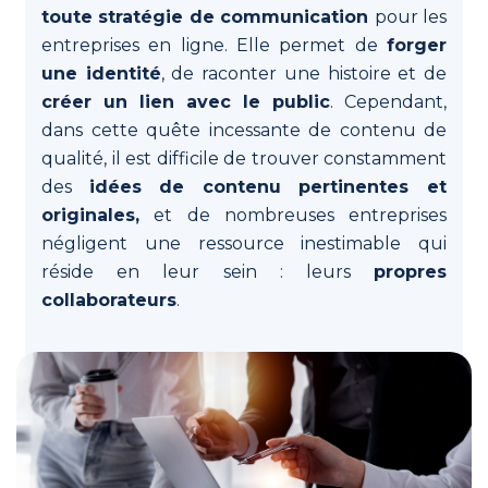
sans
toute stratégie de communication
pour les
être
entreprises en ligne. Elle permet de
forger
expert.
une identité
, de raconter une histoire et de
créer un lien avec le public
. Cependant,
L'expert
dans cette quête incessante de contenu de
Un
qualité, il est difficile de trouver constamment
professionnel
des
idées de contenu pertinentes et
de
originales,
et de nombreuses entreprises
la
négligent une ressource inestimable qui
communication vous
réside en leur sein : leurs
propres
accompagne où l’IA s’arrête.
collaborateurs
.
Tarif
Une
formule
aussi
simple
que