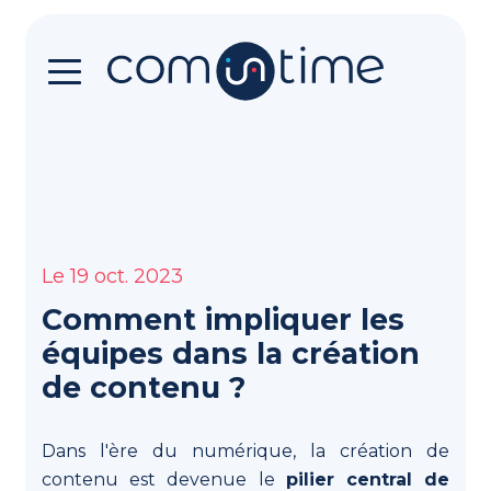
L’application
Une
interface
simple
et
Le 19 oct. 2023
intelligente
pour
Comment impliquer les
faire
équipes dans la création
de
de contenu ?
la
communication
stratégique,
Dans l'ère du numérique, la création de
même
contenu est devenue le
pilier central de