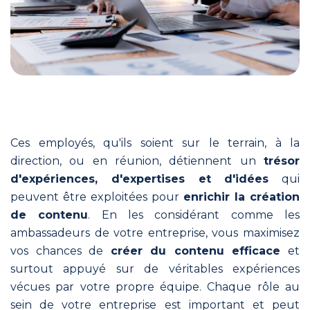
piloter la communication
avec
ComInTime
!
A
propos
L’expérience
Ces employés, qu'ils soient sur le terrain, à la
terrain
direction, ou en réunion, détiennent un
trésor
d’une
d'expériences, d'expertises et d'idées
qui
agence
peuvent être exploitées pour
enrichir la création
française
de contenu
. En les considérant comme les
pour
ambassadeurs de votre entreprise, vous maximisez
rendre
vos chances de
créer du contenu efficace
et
la
surtout appuyé sur de véritables expériences
communication
vécues par votre propre équipe. Chaque rôle au
stratégique
sein de votre entreprise est important et peut