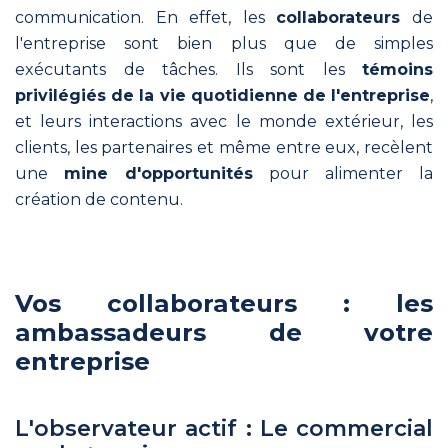
en
communication. En effet, les
collaborateurs
de
impact
l'entreprise sont bien plus que de simples
sans
exécutants de tâches. Ils sont les
témoins
y
passer
privilégiés de la vie quotidienne de l'entreprise
,
ses
et leurs interactions avec le monde extérieur, les
soirées.
clients, les partenaires et même entre eux, recèlent
une
mine d'opportunités
pour alimenter la
Dirigeant
création de contenu.
Un
dirigeant
remet
sa
communication en phase
Vos collaborateurs : les
avec
ambassadeurs de votre
ses
entreprise
valeurs
et
implique
L'observateur actif : Le commercial
toute
son