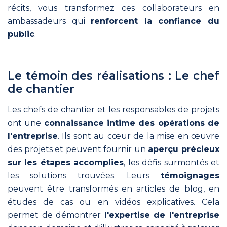
com’
récits, vous transformez ces collaborateurs en
Une
ambassadeurs qui
renforcent la confiance du
freelance
public
.
en
communication
fluidifie
sa
Le témoin des réalisations : Le chef
relation
de chantier
client
et
Les chefs de chantier et les responsables de projets
valorise
ont une
connaissance intime des opérations de
son expertise
avec
l'entreprise
. Ils sont au cœur de la mise en œuvre
méthode.
des projets et peuvent fournir un
aperçu précieux
sur les étapes accomplies
, les défis surmontés et
les solutions trouvées. Leurs
témoignages
peuvent être transformés en articles de blog, en
études de cas ou en vidéos explicatives. Cela
permet de démontrer
l'expertise de l'entreprise