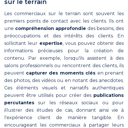
sur le terrain
équipe.
Les commerciaux sur le terrain sont souvent les
Franchise
premiers points de contact avec les clients. Ils ont
Une
une
compréhension approfondie
des besoins, des
tête
préoccupations et des intérêts des clients. En
de
sollicitant leur
expertise
, vous pouvez obtenir des
réseau
harmonise
informations précieuses pour la création de
la
contenu. Par exemple, lorsqu'ils assistent à des
communication
salons professionnels ou rencontrent des clients, ils
de
peuvent
capturer des moments clés
en prenant
ses
des photos, des vidéos ou en notant des anecdotes.
franchisés
Ces éléments visuels et narratifs authentiques
sans sacrifier
leur
peuvent être utilisés pour créer des
publications
autonomie.
percutantes
sur les réseaux sociaux ou pour
illustrer des études de cas, donnant ainsi vie à
Freelance
l'expérience client de manière tangible. En
en
encourageant les commerciaux à partager leurs