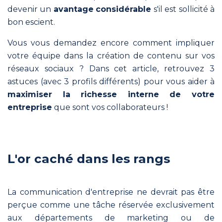
facile.
devenir un
avantage
considérable
s'il est sollicité à
bon escient.
Vous vous demandez encore comment impliquer
ComInTime
votre équipe dans la création de contenu sur vos
dans
réseaux sociaux ? Dans cet article, retrouvez 3
astuces (avec 3 profils différents) pour vous aider à
la
maximiser la richesse interne de votre
pratique
entreprise
que sont vos collaborateurs !
Indépendant
L'or caché dans les rangs
Un
consultant
structure
sa
La communication d'entreprise ne devrait pas être
communication pour
perçue comme une tâche réservée exclusivement
gagner
aux départements de marketing ou de