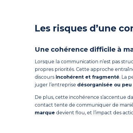
avec
ComInTime
!
Les risques d’une c
Une cohérence difficile à m
Lorsque la communication n’est pas struc
A
propres priorités. Cette approche entraî
discours
incohérent et fragmenté
. La 
propos
juger l’entreprise
désorganisée ou peu 
L’expérience
terrain
De plus, cette incohérence s’accentue dan
d’une
contact tente de communiquer de manière
agence
marque
devient flou, et l’impact des ac
française
pour