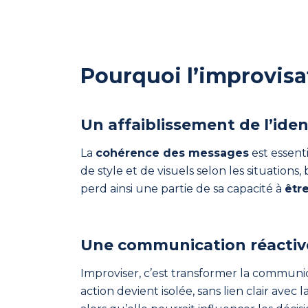
Pourquoi l’improvisat
Indépendant
Un
Un affaiblissement de l’ide
consultant
La
cohérence des messages
est essent
structure
de style et de visuels selon les situations
sa
perd ainsi une partie de sa capacité à
êtr
communication pour
gagner
en
Une communication réactive
impact
sans
Improviser, c’est transformer la communic
y
action devient isolée, sans lien clair ave
passer