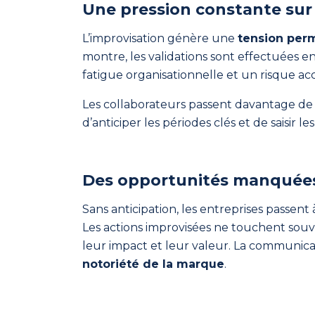
rendre
Une pression constante sur
la
L’improvisation génère une
tension per
communication
montre, les validations sont effectuées en 
stratégique
fatigue organisationnelle et un risque ac
facile.
Les collaborateurs passent davantage de 
d’anticiper les périodes clés et de saisir
ComInTime
Des opportunités manquée
dans
Sans anticipation, les entreprises passent
la
Les actions improvisées ne touchent souve
leur impact et leur valeur. La communicat
pratique
notoriété de la marque
.