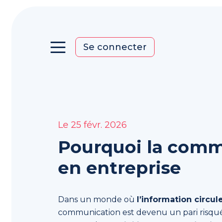
Se connecter
Le 25 févr. 2026
L’application
Pourquoi la comm
Une
interface
en entreprise
simple
et
intelligente
Dans un monde où
l’information circul
pour
communication est devenu un pari risqué
faire