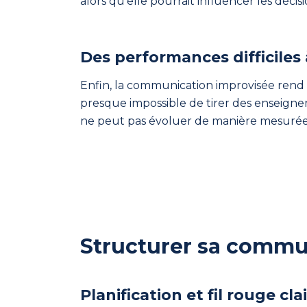
alors qu’elle pourrait influencer les décisi
ses
soirées.
Des performances difficiles
Enfin, la communication improvisée rend
presque impossible de tirer des enseigne
ne peut pas évoluer de manière mesurée, et
Dirigeant
Un
dirigeant
remet
sa
communication en phase
Structurer sa comm
avec
ses
valeurs
Planification et fil rouge clai