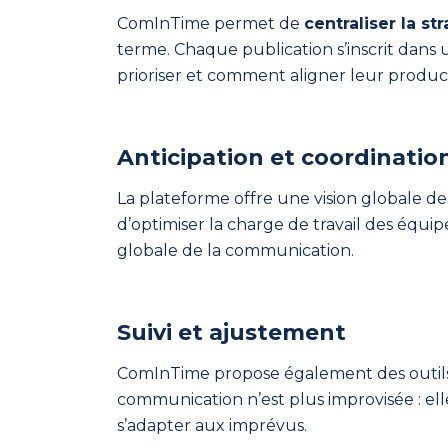
et
ComInTime permet de
centraliser la s
implique
terme. Chaque publication s’inscrit dans
toute
prioriser et comment aligner leur produc
son
équipe.
Anticipation et coordinatio
La plateforme offre une vision globale des
d’optimiser la charge de travail des équip
globale de la communication.
Franchise
Une
Suivi et ajustement
tête
de
ComInTime propose également des outil
réseau
communication n’est plus improvisée : el
harmonise
s’adapter aux imprévus.
la