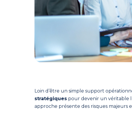
de
la
communication vous
accompagne où l’IA s’arrête.
Tarif
Une
Loin d’être un simple support opérationne
formule
stratégiques
pour devenir un véritable l
aussi
approche présente des risques majeurs et 
simple
que
piloter la communication